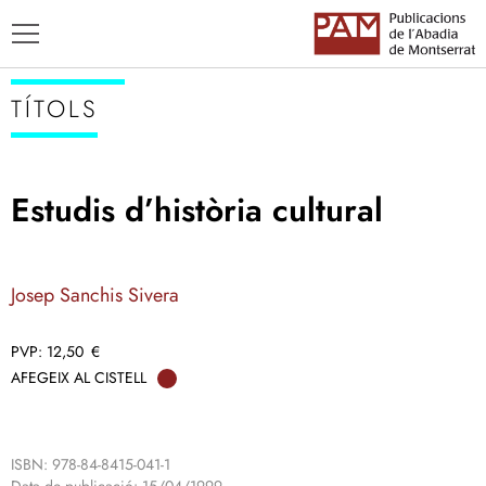
TÍTOLS
Estudis d’història cultural
TÍTOLS
AUTORS
Josep Sanchis Sivera
ENSENYAMENT CATALÀ
12,50
€
AFEGEIX AL CISTELL
ISBN: 978-84-8415-041-1