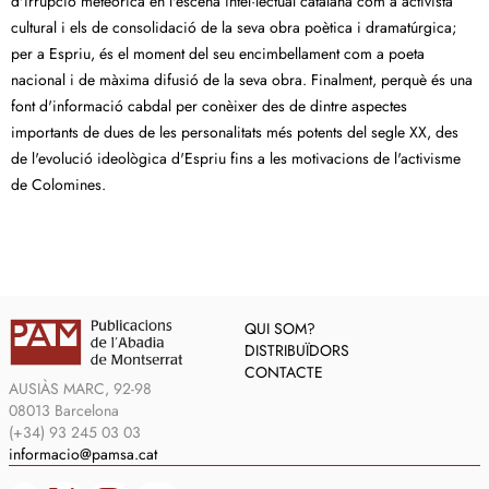
d'irrupció meteòrica en l'escena intel·lectual catalana com a activista
cultural i els de consolidació de la seva obra poètica i dramatúrgica;
per a Espriu, és el moment del seu encimbellament com a poeta
nacional i de màxima difusió de la seva obra. Finalment, perquè és una
font d'informació cabdal per conèixer des de dintre aspectes
importants de dues de les personalitats més potents del segle XX, des
de l'evolució ideològica d'Espriu fins a les motivacions de l'activisme
de Colomines.
QUI SOM?
DISTRIBUÏDORS
CONTACTE
AUSIÀS MARC, 92-98
08013 Barcelona
(+34) 93 245 03 03
informacio@pamsa.cat