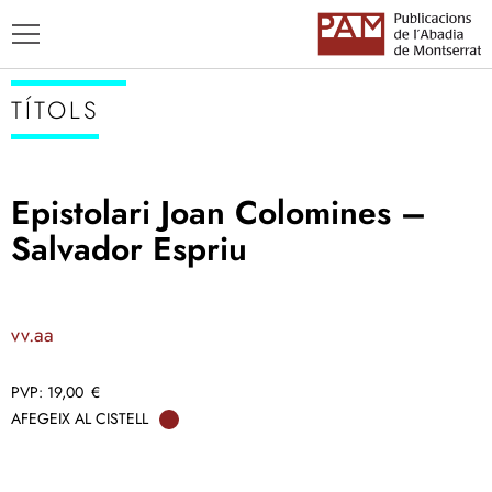
TÍTOLS
Epistolari Joan Colomines –
TÍTOLS
Salvador Espriu
AUTORS
ENSENYAMENT CATALÀ
vv.aa
19,00
€
AFEGEIX AL CISTELL