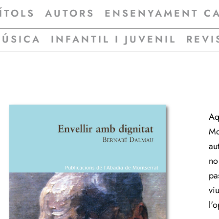
ÍTOLS
AUTORS
ENSENYAMENT C
MÚSICA
INFANTIL I JUVENIL
REVI
Aq
Mo
au
no
pa
viu
l'o