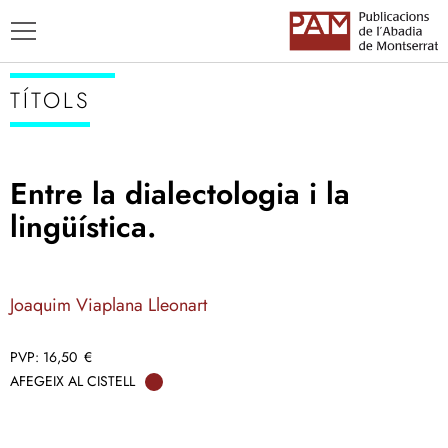
TÍTOLS
Entre la dialectologia i la
TÍTOLS
lingüística.
AUTORS
ENSENYAMENT CATALÀ
Joaquim Viaplana Lleonart
16,50
€
AFEGEIX AL CISTELL