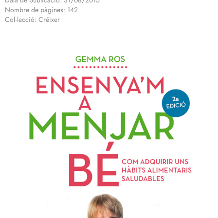
Data de publicació: 31/08/2015
Nombre de pàgines: 142
Col·lecció: Créixer