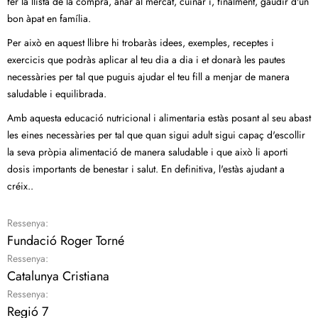
fer la llista de la compra, anar al mercat, cuinar i, finalment, gaudir d'un
bon àpat en família.
Per això en aquest llibre hi trobaràs idees, exemples, receptes i
exercicis que podràs aplicar al teu dia a dia i et donarà les pautes
necessàries per tal que puguis ajudar el teu fill a menjar de manera
saludable i equilibrada.
Amb aquesta educació nutricional i alimentaria estàs posant al seu abast
les eines necessàries per tal que quan sigui adult sigui capaç d'escollir
la seva pròpia alimentació de manera saludable i que això li aporti
dosis importants de benestar i salut. En definitiva, l'estàs ajudant a
créix..
Ressenya:
Fundació Roger Torné
Ressenya:
Catalunya Cristiana
Ressenya:
Regió 7