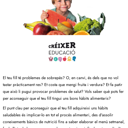
El teu fill té problemes de sobrepès? O, en canvi, és dels que no vol
tastar pràcticament res? Et costa que mengi fruita i verdura? Et fa patir
que això li pugui provocar problemes de salut? Vols saber què pots fer
per aconseguir que el teu fill tingui uns bons hàbits alimentaris?
El punt clau per aconseguir que el teu fill adquireixi uns hàbits
saludables és implicar-lo en tot el procés alimentari, des d'assolir
coneixements bàsics de nutrició fins a saber elaborar el menú setmanal,