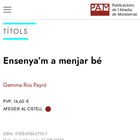
TÍTOLS
Ensenya’m a menjar bé
TÍTOLS
AUTORS
Gemma Ros Payró
ENSENYAMENT CATALÀ
14,60
€
AFEGEIX AL CISTELL
ISBN: 978849883779-7