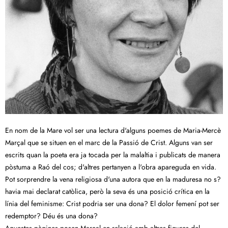
En nom de la Mare vol ser una lectura d'alguns poemes de Maria-Mercè
Marçal que se situen en el marc de la Passió de Crist. Alguns van ser
escrits quan la poeta era ja tocada per la malaltia i publicats de manera
pòstuma a Raó del cos; d'altres pertanyen a l'obra apareguda en vida.
Pot sorprendre la vena religiosa d'una autora que en la maduresa no s?
havia mai declarat catòlica, però la seva és una posició crítica en la
línia del feminisme: Crist podria ser una dona? El dolor femení pot ser
redemptor? Déu és una dona?
Aquestes pàgines posen Marçal en relació amb altres figures del