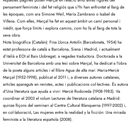
pensament feminista i del fet religiós que s?hi han enfrontat al llarg de
les èpoques, com ara Simone Weil, María Zambrano o Isabel de
Villena. Com elles, Marçal ha fet en aquest àmbit un camí personal i
inèdit, que força límits i explora camins, com ho fa al llarg de tota la
seva obra.
Nota biográfica (Catalán): Fina Llorca Antolín (Barceloneta, 1954) ha
estat professora de català a Barcelona, Siena i Madrid, i actualment
d'italià a EOI al Baix Llobregat; a vegades traductora. Doctorada a la
Universitat de Barcelona amb una tesi sobre Marçal, ha dedicat a l'obra
de la poeta alguns articles i el llibre Agua de alta mar: Maria-Mercè
Marçal (1952-1998), publicat al 2011 i, a diverses autores catalanes,
articles apareguts en revistes, actes i publicacions col·lectives. És autora
d'Una literatura que ayuda a vivir: Mercè Rodoreda (1908-1983). Va
coordinar el 2003 el volum Lectures de literatura catalana a Madrid:
quinze lliçons del seminari al Centre Cultural Blanquerna (1997-2002) i,
en col·laboració, Las mujeres entre la realidad y la ficción: Una mirada
feminista a la literatura española (2008).