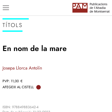
TÍTOLS
En nom de la mare
TÍTOLS
AUTORS
Josepa Llorca Antolín
ENSENYAMENT CATALÀ
11,00
€
AFEGEIX AL CISTELL
ISBN: 978849883642-4