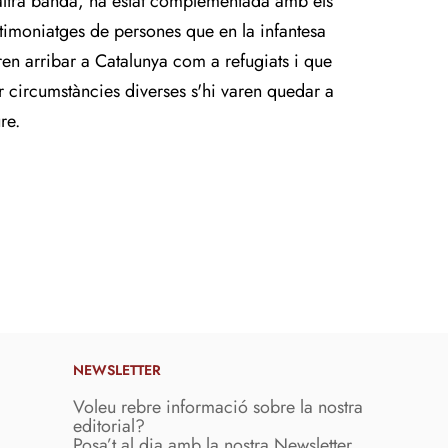
altra banda, ha estat complementada amb els
stimoniatges de persones que en la infantesa
ren arribar a Catalunya com a refugiats i que
r circumstàncies diverses s'hi varen quedar a
re.
NEWSLETTER
Voleu rebre informació sobre la nostra
editorial?
Posa’t al dia amb la nostra Newsletter