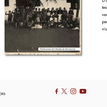
D'
te
va
pe
viu
DORS