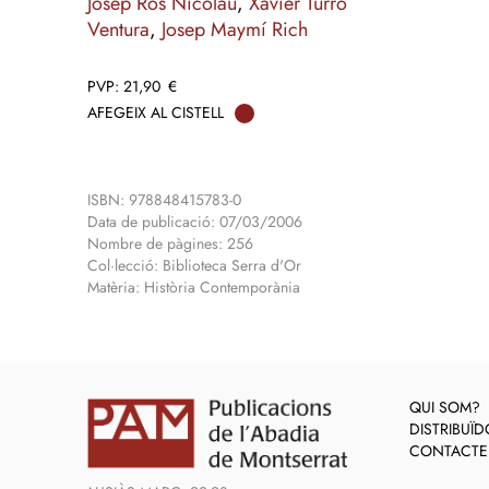
Josep Ros Nicolau
,
Xavier Turró
Ventura
,
Josep Maymí Rich
21,90
€
AFEGEIX AL CISTELL
ISBN: 978848415783-0
Data de publicació: 07/03/2006
Nombre de pàgines: 256
Col·lecció: Biblioteca Serra d'Or
Matèria: Història Contemporània
QUI SOM?
DISTRIBUÏ
CONTACTE