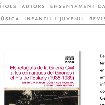
ÍTOLS
AUTORS
ENSENYAMENT C
MÚSICA
INFANTIL I JUVENIL
REVI
L'e
te
en
am
in
do
Ge