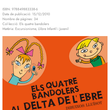
ISBN: 978849883338-6
Data de publicació: 15/12/2010
Nombre de pàgines: 34
Col·lecció: Els quatre bandolers
Matèria: Excursionisme, Llibre Infantil i Juvenil