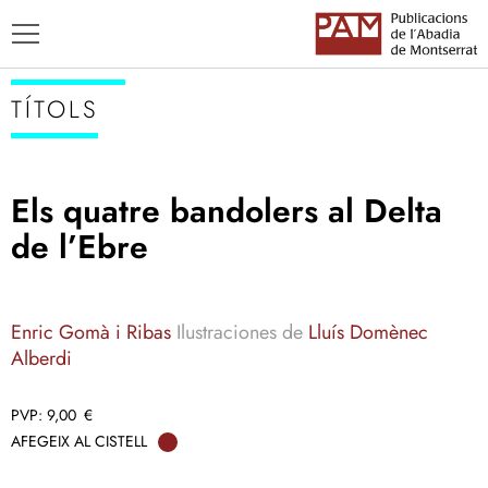
TÍTOLS
Els quatre bandolers al Delta
TÍTOLS
de l’Ebre
AUTORS
ENSENYAMENT CATALÀ
Enric Gomà i Ribas
Ilustraciones de
Lluís Domènec
Alberdi
9,00
€
AFEGEIX AL CISTELL