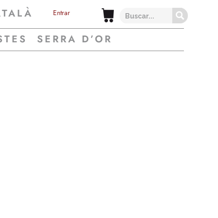
ATALÀ
Entrar
STES
SERRA D’OR