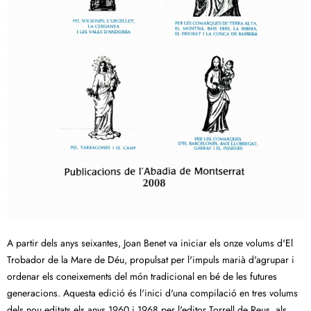
A partir dels anys seixantes, Joan Benet va iniciar els onze volums d'El
Trobador de la Mare de Déu, propulsat per l'impuls marià d'agrupar i
ordenar els coneixements del món tradicional en bé de les futures
generacions. Aquesta edició és l'inici d'una compilació en tres volums
dels nou editats els anys 1960 i 1968 per l'editor Torrell de Reus, als