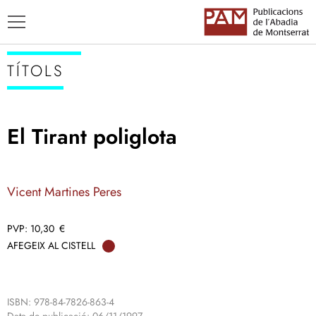
TÍTOLS
El Tirant poliglota
TÍTOLS
AUTORS
Vicent Martines Peres
ENSENYAMENT CATALÀ
10,30
€
AFEGEIX AL CISTELL
ISBN: 978-84-7826-863-4