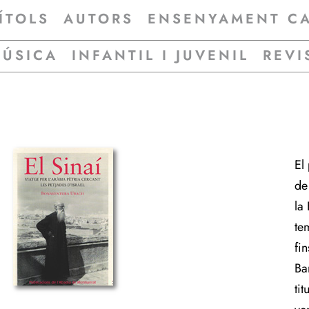
ÍTOLS
AUTORS
ENSENYAMENT C
MÚSICA
INFANTIL I JUVENIL
REVI
El
de
la
te
fi
Ba
ti