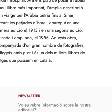
nda insospitat. Ara ens plau de posar a l'abast
 seu llibre més important, l'àmplia descripció
n viatge per l'Aràbia pètria fins al Sinaí,
rcant les petjades d'Israel, aparegut en una
imera edició el 1913 i en una segona edició,
visada i ampliada, el 1955. Aquesta obra,
ompanyada d'un gran nombre de fotografies,
llegeix amb gust i és un dels millors llibres de
atges que posseïm en català.
NEWSLETTER
Voleu rebre informació sobre la nostra
editorial?