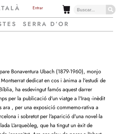
ATALÀ
Entrar
STES
SERRA D’OR
 pare Bonaventura Ubach (1879-1960), monjo
 Montserrat dedicat en cos i ànima a l'estudi de
 Bíblia, ha esdevingut famós aquest darrer
mps per la publicació d'un viatge a l'Iraq -inèdit
ns ara , per una exposició commemo-rativa a
rcelona i sobretot per l'aparició d'una novel·la
tulada L'arqueòleg, que ha tingut un èxit de