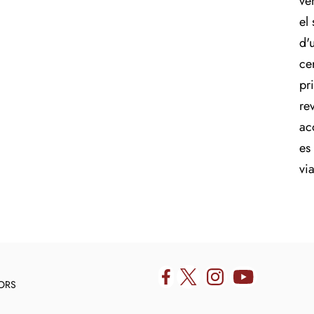
ve
el
d'u
ce
pr
re
ac
es 
vi
DORS