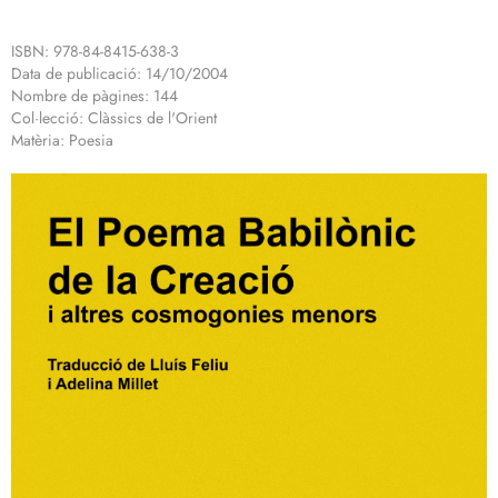
ISBN: 978-84-8415-638-3
Data de publicació: 14/10/2004
Nombre de pàgines: 144
Col·lecció: Clàssics de l'Orient
Matèria: Poesia