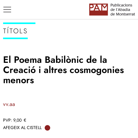
TÍTOLS
El Poema Babilònic de la
TÍTOLS
Creació i altres cosmogonies
AUTORS
menors
ENSENYAMENT CATALÀ
vv.aa
9,00
€
AFEGEIX AL CISTELL