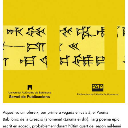
Aquest volum ofereix, per primera vegada en català, el Poema
Babilònic de la Creació (anomenat «Enuma elish»), llarg poema èpic
escrit en accadi, probablement durant l'últim quart del segon mil·lenni