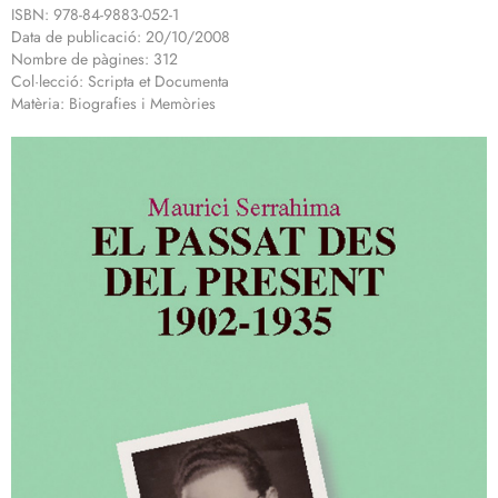
ISBN: 978-84-9883-052-1
Data de publicació: 20/10/2008
Nombre de pàgines: 312
Col·lecció: Scripta et Documenta
Matèria: Biografies i Memòries