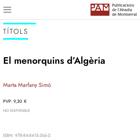
TÍTOLS
El menorquins d’Algèria
TÍTOLS
AUTORS
Marta Marfany Simó
ENSENYAMENT CATALÀ
9,30
€
NO DISPONIBLE
ISBN: 978-84-8415-366-5