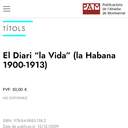
TÍTOLS
El Diari “la Vida” (la Habana
TÍTOLS
1900-1913)
AUTORS
ENSENYAMENT CATALÀ
50,00
€
NO DISPONIBLE
ISBN: 978-84-9883-138-2
Data de publicació: 15/12/2009