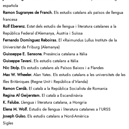
española
Ramon Sugranyes de Franch.
Els estudis catalans als països de llengua
francesa
Rolf Eberenz.
Estat dels estudis de llengua i literatura catalanes a la
República Federal d’Alemanya, Àustria i Suïssa
Fernando Domínguez Reboiras.
El «Raimundus Lullus Institut» de la
Universitat de Friburg (Alemanya)
Guisseppe E. Sansone.
Presència catalana a Itàlia
Guiseppe Tavani.
Els estudis catalans a Itàlia
Nic Stolp.
Els estudis catalans als Països Baixos i a Flandes
Max W. Wheeler.
Alan Yates. Els estudis catalans a les universitats de les
Illes Britàniques (Regne Unit i República d’Irlanda)
Ramon Cerdà.
El català a la República Socialista de Romania
Regina Af Geijerstam.
El català a Escandinàvia
K. Faluba.
Llengua i literatura catalana, a Hongria
Elena M. Wolf.
Estudis de llengua i literatura catalanes a l’URSS
Joseph Gulso.
Els estudis catalans a Nord-Amèrica
Sigles