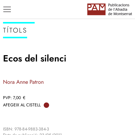
TÍTOLS
Ecos del silenci
TÍTOLS
AUTORS
Nora Anne Patron
ENSENYAMENT CATALÀ
7,00
€
AFEGEIX AL CISTELL
ISBN: 978-84-9883-384-3