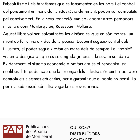
l'absolutisme i els fanatismes que es fonamenten en les pors i el control
del pensament en mans de l'aristocràcia dominant, poden ser combatuts
pel coneixement. En la seva redacció, van col·laborar altres pensadors
il·lustrats com Montesquieu, Rousseau i Voltaire.
Aquest llibre vol ser, salvant totes les distàncies -que en són moltes-, un
intent de fer el mateix des de la poesia. L'esperit segueix sent el dels
il·lustrats, el poder segueix estan en mans dels de sempre i el "poble"
viu en la desigualtat, que és sostinguda gràcies a la seva insolidaritat.
Evidentment, el sistema econòmic triomfant ara és el neocapitalista-
neoliberal. El poder sap que la creença dels il·lustrats és certa i per això
controla els sistemes educatius, per a garantir que el poble no pensi. La
por i la submissió són altra vegada les seves armes.
QUI SOM?
DISTRIBUÏDORS