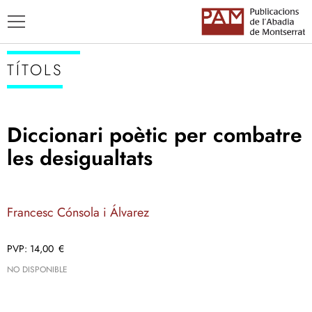
TÍTOLS
Diccionari poètic per combatre
TÍTOLS
les desigualtats
AUTORS
ENSENYAMENT CATALÀ
Francesc Cónsola i Álvarez
14,00
€
NO DISPONIBLE