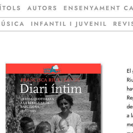
ÍTOLS
AUTORS
ENSENYAMENT C
MÚSICA
INFANTIL I JUVENIL
REVI
El
Riu
hav
Rep
des
a 
mes