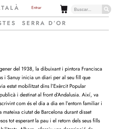
ATALÀ
Entrar
STES
SERRA D’OR
 gener del 1938, la dibuixant i pintora Francisca
s i Sanuy inicia un diari per al seu fill que
ia estat mobilitzat dins l’Exèrcit Popular
ublicà i destinat al front d’Andalusia. Així, va
crivint com és el dia a dia en l’entorn familiar i
la mateixa ciutat de Barcelona durant disset
os tot esperant la pau i el retorn dels seus fills