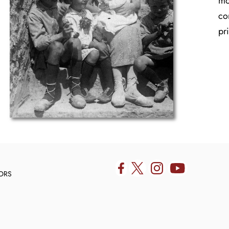
mo
co
pr
DORS