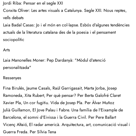
Jordi Riba: Pensar en el segle XXI
Conxita Oliver: Les artes visuals a Catalunya. Segle XXI. Nous reptes,
vells debats
Laia Badal Casas: Jo i el món en col·lapse. Esbós d'algunes tendències
actuals de la literatura catalana des de la poesia i el pensament
sociopolític
Arts
Laia Manonelles Moner: Pep Dardanyà: "Mòdul d'atenció
personalitzada"
Ressenyes
Fina Birulés, Jaume Casals, Raül Garrigasait, Marta Jorba, Josep
Ramoneda, Xita Rubert, Per què pensar? Per Berta Galofré Claret
Xavier Pla, Un cor fugitiu. Vida de Josep Pla. Per Àlvar Muñoz
Julià Guillamon, El Jove Palau i Fabre. Una família de l'Eixample de
Barcelona, el somni d'Eivissa i la Guerra Civil. Per Pere Ballart
Vicenç Altaió, El radar americà. Arquitectura, art, comunicació visual i
Guerra Freda. Per Sílvia Tena