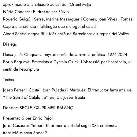
aproximació a la situació actual de l'Orient Mitjà
Núria Cadenes: El dret de ser Fúlvia
Roderic Guigó i Serra, Marina Massaguer i Comes, Joan Vives i Tomàs:
Cap a una ciència multilingüe que inclogui el català
Albert Santasusagna Riu: Més enllà de Barcelona: els reptes del Vallès
Diàlegs
Lluïsa Julià: Cinquanta anys després de la revolta poètica: 1974-2024
Borja Bagunyà: Entrevista a Cynthia Ozick. L'obsessió per l'herència, el
sentit de l'escriptura
Textos
Josep Ferrer i Costa i Joan Pujadas i Marquès: El traductor fantasma de
"The Spirit of Catalonia", del Dr. Josep Trueta
Dossier: SEGLE XXI. PRIMER BALANÇ
Presentació per Enric Pujol
Jordi Casassas Ymbert: El primer quart del segle XXI: continuïtat,
transició o nova època?