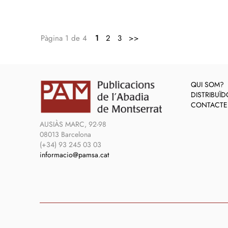
Pàgina 1 de 4
1
2
3
>>
QUI SOM?
DISTRIBUÏ
CONTACTE
AUSIÀS MARC, 92-98
08013 Barcelona
(+34) 93 245 03 03
informacio@pamsa.cat