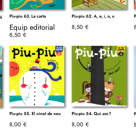
Piu-piu 63. La carta
Piu-piu 62. A, e, i, o, u
P
tó
Equip editorial
8,50
€
8,50
€
Piu-piu 55. El ninot de neu
Piu-piu 54. Qui soc?
P
8,00
€
8,00
€