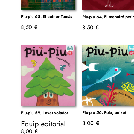
Piu-piu 65. El cuiner Tomàs
Piu-piu 64. El menairó peti
8,50
€
8,50
€
Piu-piu 56. Peix, peixet
Piu-piu 59. L’avet volador
Equip editorial
8,00
€
8,00
€