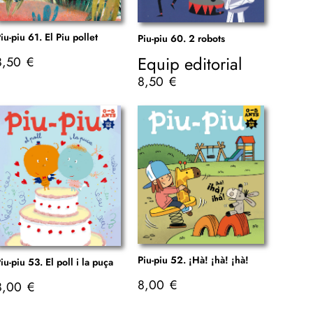
iu-piu 61. El Piu pollet
Piu-piu 60. 2 robots
Equip editorial
8,50
€
8,50
€
Piu-piu 52. ¡Hà! ¡hà! ¡hà!
iu-piu 53. El poll i la puça
8,00
€
8,00
€