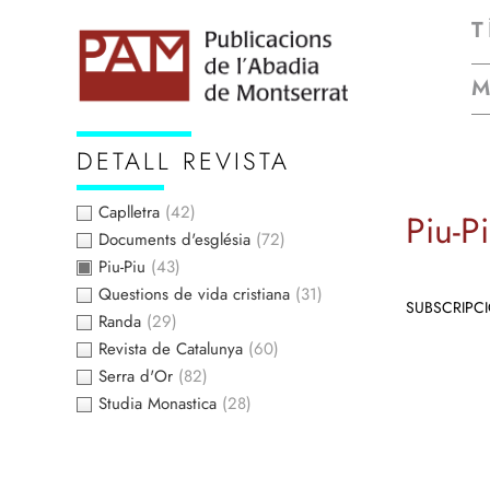
T
DETALL REVISTA
Caplletra
(42)
Piu-P
Documents d'església
(72)
Piu-Piu
(43)
Questions de vida cristiana
(31)
SUBSCRIPC
Randa
(29)
Revista de Catalunya
(60)
Serra d'Or
(82)
Studia Monastica
(28)