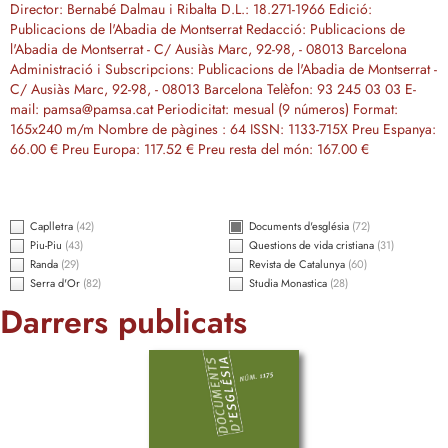
Director: Bernabé Dalmau i Ribalta D.L.: 18.271-1966 Edició:
Publicacions de l'Abadia de Montserrat Redacció: Publicacions de
l'Abadia de Montserrat - C/ Ausiàs Marc, 92-98, - 08013 Barcelona
Administració i Subscripcions: Publicacions de l'Abadia de Montserrat -
C/ Ausiàs Marc, 92-98, - 08013 Barcelona Telèfon: 93 245 03 03 E-
mail: pamsa@pamsa.cat Periodicitat: mesual (9 números) Format:
165x240 m/m Nombre de pàgines : 64 ISSN: 1133-715X Preu Espanya:
66.00 € Preu Europa: 117.52 € Preu resta del món: 167.00 €
Caplletra
(42)
Documents d'església
(72)
Piu-Piu
(43)
Questions de vida cristiana
(31)
Randa
(29)
Revista de Catalunya
(60)
Serra d'Or
(82)
Studia Monastica
(28)
Darrers publicats