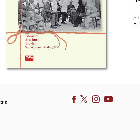
l’
Arx
FU
DORS