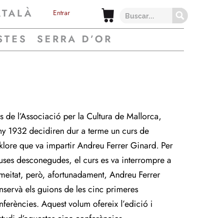
ATALÀ
Entrar
STES
SERRA D’OR
s de l’Associació per la Cultura de Mallorca,
any 1932 de­cidiren dur a terme un curs de
lklore que va impartir Andreu Ferrer Ginard. Per
uses desconegudes, el curs es va interrompre a
 meitat, però, afortunadament, Andreu Ferrer
nservà els guions de les cinc primeres
nferències. Aquest volum ofereix l’edició i