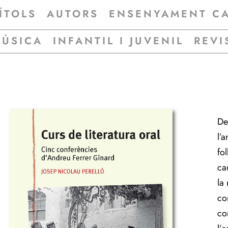
ÍTOLS
AUTORS
ENSENYAMENT C
MÚSICA
INFANTIL I JUVENIL
REVI
De
l’
fo
ca
la
co
co