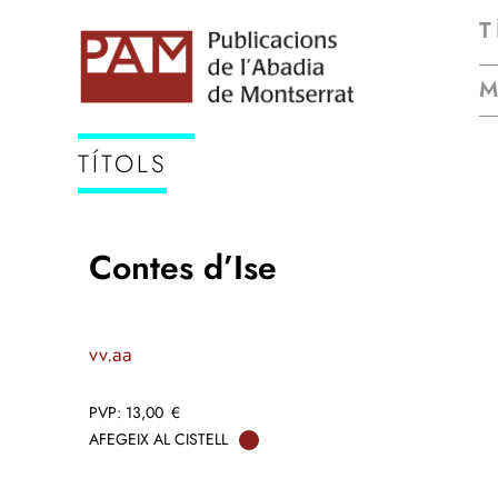
T
TÍTOLS
Contes d’Ise
vv.aa
13,00
€
AFEGEIX AL CISTELL