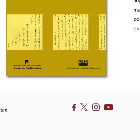
ll
ma
po
qu
DORS