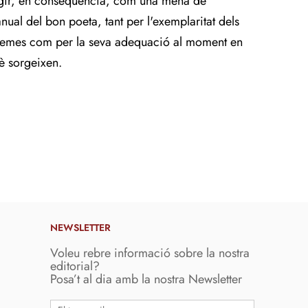
egir, en conseqüència, com una mena de
nual del bon poeta, tant per l'exemplaritat dels
emes com per la seva adequació al moment en
è sorgeixen.
NEWSLETTER
Voleu rebre informació sobre la nostra
editorial?
Posa’t al dia amb la nostra Newsletter