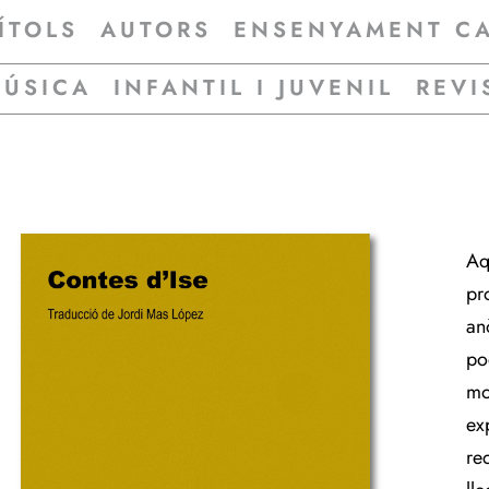
ÍTOLS
AUTORS
ENSENYAMENT C
MÚSICA
INFANTIL I JUVENIL
REVI
Aq
pr
an
po
mo
exp
re