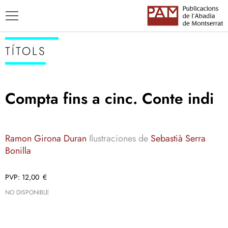
TÍTOLS
Compta fins a cinc. Conte indi
TÍTOLS
AUTORS
Ramon Girona Duran
Ilustraciones de
Sebastià Serra
ENSENYAMENT CATALÀ
Bonilla
12,00
€
NO DISPONIBLE