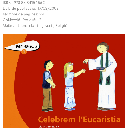
ISBN: 978-84-8415-156-2
Data de publicació: 17/03/2008
Nombre de pàgines: 24
Col·lecció: Per què...?
Matèria: Llibre Infantil i Juvenil, Religió