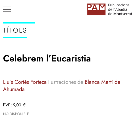
TÍTOLS
Celebrem l’Eucaristia
TÍTOLS
AUTORS
Lluís Cortés Forteza
Ilustraciones de
Blanca Martí de
ENSENYAMENT CATALÀ
Ahumada
9,00
€
NO DISPONIBLE