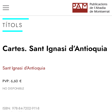
TÍTOLS
Cartes. Sant Ignasi d’Antioquia
TÍTOLS
AUTORS
Sant Ignasi d’Antioquia
ENSENYAMENT CATALÀ
6,60
€
NO DISPONIBLE
ISBN: 978-84-7202-911-8