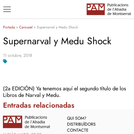
Portada
»
Carousel
»
Supernarval y Medu Shock
Supernarval y Medu Shock
11 octubre, 2018
TÍTOLS
AUTORS
ENSENYAMENT CATALÀ
(2a EDICIÓN) Ya tenemos aquí el segundo título de los
Libros de Narval y Medu.
Entradas relacionadas
QUI SOM?
DISTRIBUÏDORS
CONTACTE