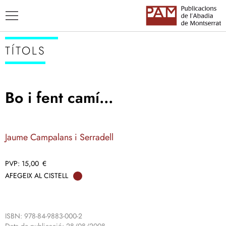
TÍTOLS
Bo i fent camí…
TÍTOLS
AUTORS
Jaume Campalans i Serradell
ENSENYAMENT CATALÀ
15,00
€
AFEGEIX AL CISTELL
ISBN: 978-84-9883-000-2