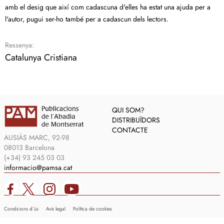
amb el desig que així com cadascuna d'elles ha estat una ajuda per a
l'autor, pugui ser-ho també per a cadascun dels lectors.
Ressenya:
Catalunya Cristiana
QUI SOM?
DISTRIBUÏDORS
CONTACTE
AUSIÀS MARC, 92-98
08013 Barcelona
(+34) 93 245 03 03
informacio@pamsa.cat
Condicions d’ús
Avís legal
Política de cookies