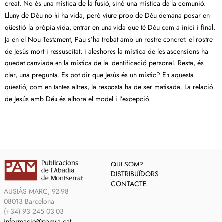
creat. No és una mística de la fusió, sinó una mística de la comunió.
Lluny de Déu no hi ha vida, però viure prop de Déu demana posar en
qüestió la pròpia vida, entrar en una vida que té Déu com a inici i final.
Ja en el Nou Testament, Pau s’ha trobat amb un rostre concret: el rostre
de Jesús mort i ressuscitat, i aleshores la mística de les ascensions ha
quedat canviada en la mística de la identificació personal. Resta, és
clar, una pregunta. Es pot dir que Jesús és un místic? En aquesta
qüestió, com en tantes altres, la resposta ha de ser matisada. La relació
de Jesús amb Déu és alhora el model i l’excepció.
QUI SOM?
DISTRIBUÏDORS
CONTACTE
AUSIÀS MARC, 92-98
08013 Barcelona
(+34) 93 245 03 03
informacio@pamsa.cat