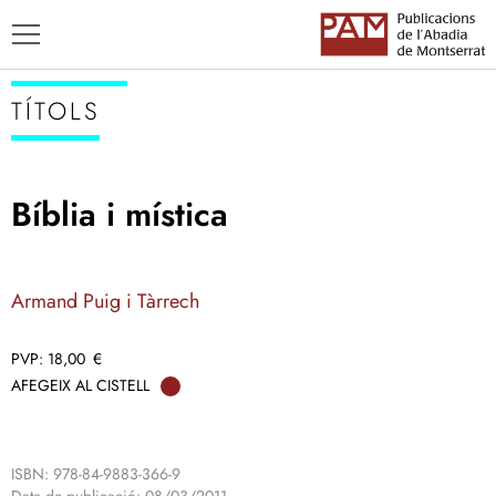
TÍTOLS
Bíblia i mística
TÍTOLS
AUTORS
Armand Puig i Tàrrech
ENSENYAMENT CATALÀ
18,00
€
AFEGEIX AL CISTELL
ISBN: 978-84-9883-366-9