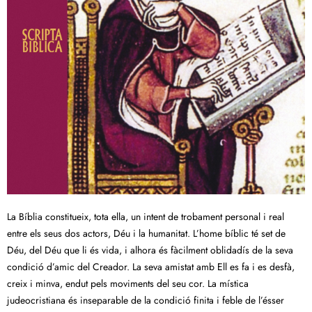
La Bíblia constitueix, tota ella, un intent de trobament personal i real
entre els seus dos actors, Déu i la humanitat. L’home bíblic té set de
Déu, del Déu que li és vida, i alhora és fàcilment oblidadís de la seva
condició d’amic del Creador. La seva amistat amb Ell es fa i es desfà,
creix i minva, endut pels moviments del seu cor. La mística
judeocristiana és inseparable de la condició finita i feble de l’ésser