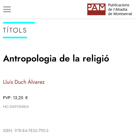
TÍTOLS
Antropologia de la religió
TÍTOLS
AUTORS
Lluís Duch Álvarez
ENSENYAMENT CATALÀ
13,25
€
NO DISPONIBLE
ISBN: 978-84-7826-790-3