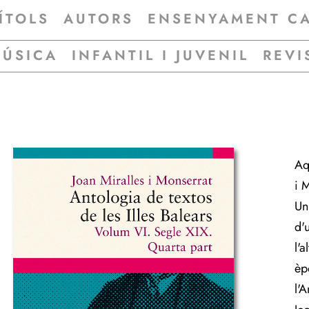
ÍTOLS
AUTORS
ENSENYAMENT C
MÚSICA
INFANTIL I JUVENIL
REVI
Aq
i 
Uni
d'
l'a
èp
l'A