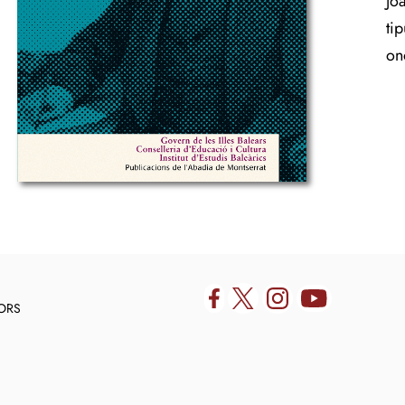
Jo
ti
on
DORS