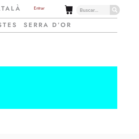
ATALÀ
Entrar
STES
SERRA D’OR