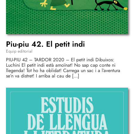
Piu-piu 42. El petit indi
Equip editorial
PIU-PIU 42 – TARDOR 2020 – El petit indi Dibuixos:
Luchini El petit indi està amoïnat! No sap cap conte ni
llegenda! Tot ho ha oblidat! Carrega un sac i a l’aventura
se’n va distret! I arriba al cau de […]