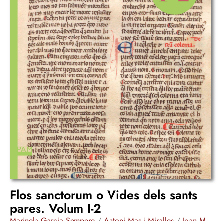
Flos sanctorum o Vides dels sants
pares. Volum I-2
Marinela Garcia Sempere
/
Antoni Mas i Miralles
/
Joan M.