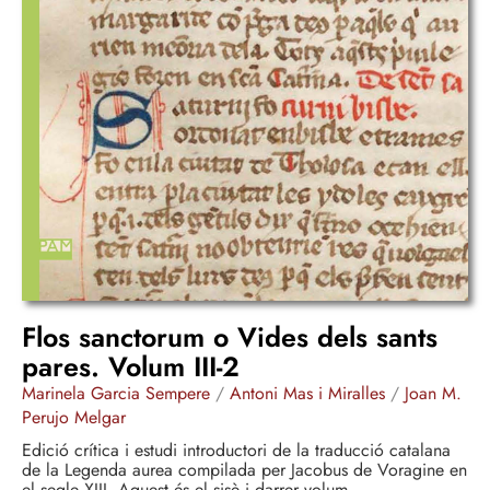
Flos sanctorum o Vides dels sants
pares. Volum III-2
Marinela Garcia Sempere
/
Antoni Mas i Miralles
/
Joan M.
Perujo Melgar
Edició crítica i estudi introductori de la traducció catalana
de la Legenda aurea compilada per Jacobus de Voragine en
el segle XIII. Aquest és el sisè i darrer volum.